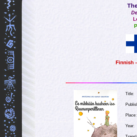
The
De
L
P
Finnish 
Title:
Publis
Place:
Year:
Transl