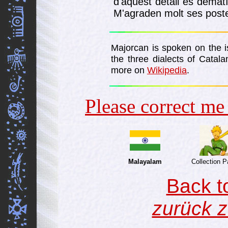
d'aquest detall es demat
M'agraden molt ses poste
Majorcan is spoken on the i
the three dialects of Catal
more on
Wikipedia
.
Please correct m
Malayalam
Collection 
Back t
zurück z