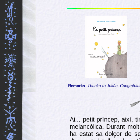
Remarks
:
Thanks to Julián. Congratulat
Ai... petit príncep, així, 
melancòlica. Durant molt
ha estat sa dolçor de s